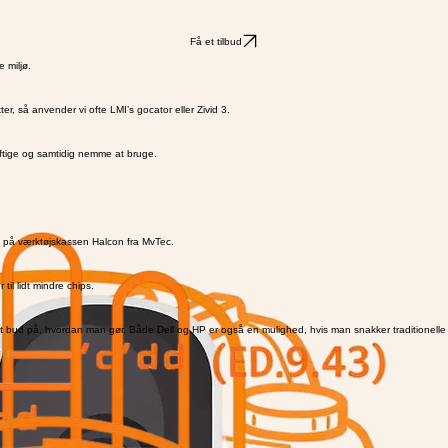
Få et tilbud
 miljø.
r, så anvender vi ofte LMI’s gocator eller Zivid 3.
aftige og samtidig nemme at bruge.
ing på værktøjskassen Halcon fra MvTec.
til lidt mindre chips.
 godt bud på, hvordan man gør. Både Dell og HP er også en mulighed, hvis man snakker traditionelle