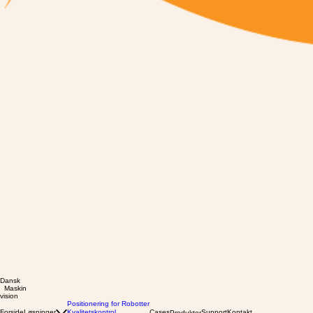
Dansk
Maskin
vision