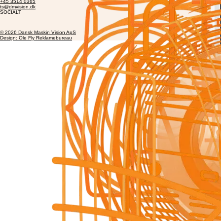
7800 Skive
DIREKTE
+45 3514 0365
ts@dmvision.dk
SOCIALT
© 2026 Dansk Maskin Vision ApS
Design: Ole Fly Reklamebureau